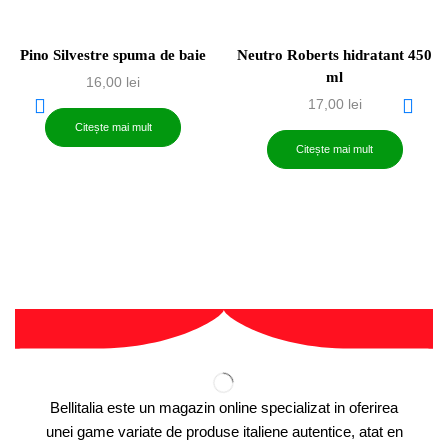
Pino Silvestre spuma de baie
Neutro Roberts hidratant 450
ml
16,00
lei
17,00
lei
Citește mai mult
Citește mai mult
Bellitalia este un magazin online specializat in oferirea
unei game variate de produse italiene autentice, atat en