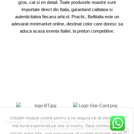
gros, cat si en detail. Toate produsele noastre sunt
importate direct din Italia, garantand calitatea si
autenticitatea fiecarui articol. Practic, Bellitalia este un
adevarat minimarket online, destinat celor care doresc sa
aduca acasa esenta Italiei, la preturi competitive.
Utilizăm module cookie pentru a ne asigura că vă oferim cea
Copyright 2024 © Bellitalia.ro toate drepturile rezervate. Magazin
mai bună experiență pe site-ul nostru. Dacă continuați să
online vanzari produse autentice italienesti.
utilizați acest site, vom presupune că sunteți mulțumit de el.