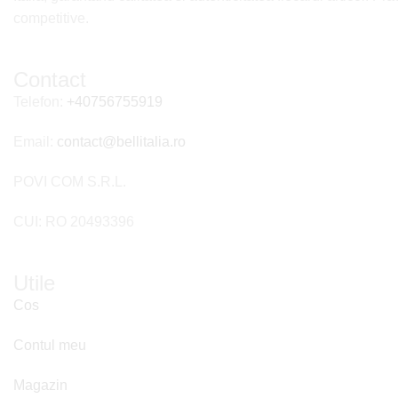
competitive.
Contact
Telefon:
+40756755919
Email:
contact@bellitalia.ro
POVI COM S.R.L.
CUI: RO 20493396
Utile
Cos
Contul meu
Magazin