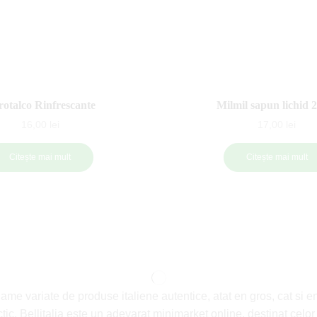
rotalco Rinfrescante
Milmil sapun lichid 2 
16,00
lei
17,00
lei
Citește mai mult
Citește mai mult
game variate de produse italiene autentice, atat en gros, cat si e
ractic, Bellitalia este un adevarat minimarket online, destinat celo