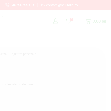
+40756755919
contact@bellitalia.ro
C
0
0,00
lei
agină
Ingrijire personala
u molecule protective.