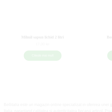
Milmil sapun lichid 2 litri
Bo
17,00
lei
Citește mai mult
Bellitalia este un magazin online specializat in oferirea unei 
Italia, garantand calitatea si autenticitatea fiecarui articol. P