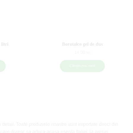
litri
Borotalco gel de dus
16,00
lei
Citește mai mult
n detail. Toate produsele noastre sunt importate direct din
r care doresc sa aduca acasa esenta Italiei, la preturi