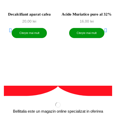
Decalcifiant aparat cafea
Acido Muriatico puro al 32%
20,00
lei
16,00
lei
Citește mai mult
Citește mai mult
Bellitalia este un magazin online specializat in oferirea