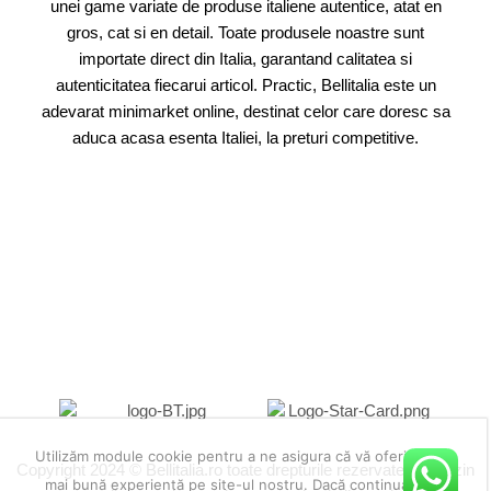
unei game variate de produse italiene autentice, atat en
gros, cat si en detail. Toate produsele noastre sunt
importate direct din Italia, garantand calitatea si
autenticitatea fiecarui articol. Practic, Bellitalia este un
adevarat minimarket online, destinat celor care doresc sa
aduca acasa esenta Italiei, la preturi competitive.
Utilizăm module cookie pentru a ne asigura că vă oferim cea
Copyright 2024 © Bellitalia.ro toate drepturile rezervate. Magazin
mai bună experiență pe site-ul nostru. Dacă continuați să