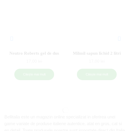
Neutro Roberts gel de dus
Milmil sapun lichid 2 litri
17,00
lei
17,00
lei
Citește mai mult
Citește mai mult
Bellitalia este un magazin online specializat in oferirea unei
game variate de produse italiene autentice, atat en gros, cat si
en detail. Toate produsele noastre sunt importate direct din Italia,