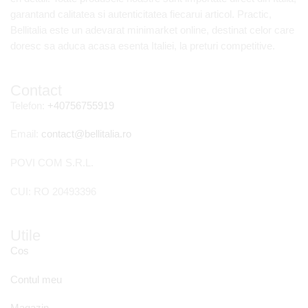
garantand calitatea si autenticitatea fiecarui articol. Practic,
Bellitalia este un adevarat minimarket online, destinat celor care
doresc sa aduca acasa esenta Italiei, la preturi competitive.
Contact
Telefon:
+40756755919
Email:
contact@bellitalia.ro
POVI COM S.R.L.
CUI: RO 20493396
Utile
Cos
Contul meu