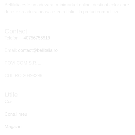
Bellitalia este un adevarat minimarket online, destinat celor care
doresc sa aduca acasa esenta Italiei, la preturi competitive.
Contact
Telefon:
+40756755919
Email:
contact@bellitalia.ro
POVI COM S.R.L.
CUI: RO 20493396
Utile
Cos
Contul meu
Magazin