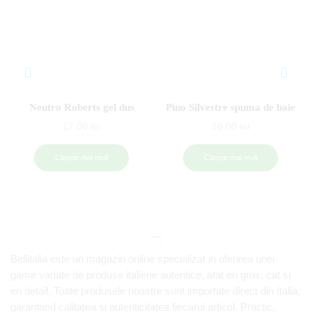
Neutro Roberts gel dus
Pino Silvestre spuma de baie
17,00
lei
16,00
lei
Citește mai mult
Citește mai mult
Bellitalia este un magazin online specializat in oferirea unei
game variate de produse italiene autentice, atat en gros, cat si
en detail. Toate produsele noastre sunt importate direct din Italia,
garantand calitatea si autenticitatea fiecarui articol. Practic,