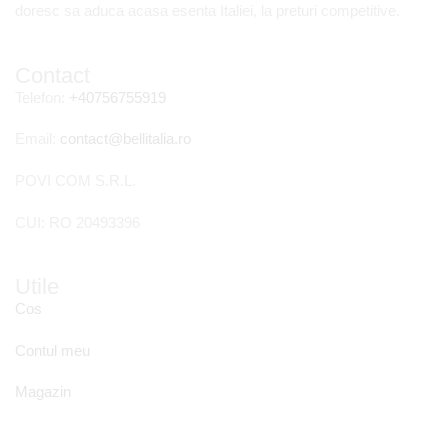
doresc sa aduca acasa esenta Italiei, la preturi competitive.
Contact
Telefon:
+40756755919
Email:
contact@bellitalia.ro
POVI COM S.R.L.
CUI: RO 20493396
Utile
Cos
Contul meu
Magazin