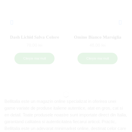
Dash Lichid Salva Colore
Omino Bianco Marsiglia
70,00
lei
48,00
lei
Citește mai mult
Citește mai mult
Bellitalia este un magazin online specializat in oferirea unei
game variate de produse italiene autentice, atat en gros, cat si
en detail. Toate produsele noastre sunt importate direct din Italia,
garantand calitatea si autenticitatea fiecarui articol. Practic,
Bellitalia este un adevarat minimarket online, destinat celor care