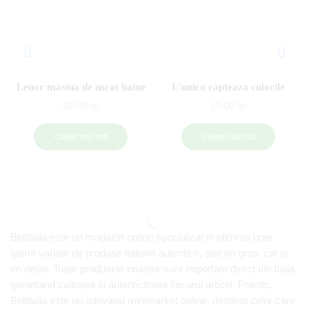
Lenor masina de uscat haine
L’unico capteaza culorile
20,00
lei
10,00
lei
Citește mai mult
Citește mai mult
Bellitalia este un magazin online specializat in oferirea unei
game variate de produse italiene autentice, atat en gros, cat si
en detail. Toate produsele noastre sunt importate direct din Italia,
garantand calitatea si autenticitatea fiecarui articol. Practic,
Bellitalia este un adevarat minimarket online, destinat celor care