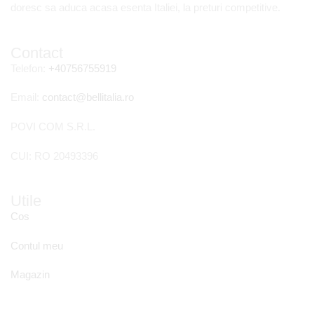
doresc sa aduca acasa esenta Italiei, la preturi competitive.
Contact
Telefon:
+40756755919
Email:
contact@bellitalia.ro
POVI COM S.R.L.
CUI: RO 20493396
Utile
Cos
Contul meu
Magazin