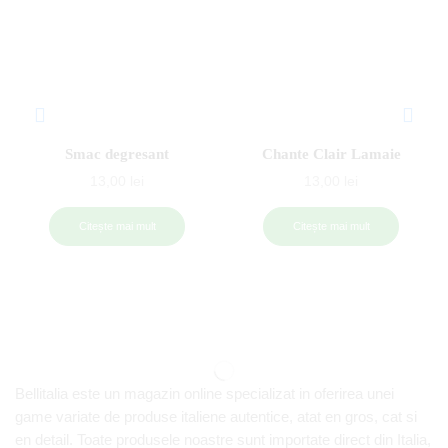
Smac degresant
Chante Clair Lamaie
13,00
lei
13,00
lei
Citește mai mult
Citește mai mult
Bellitalia este un magazin online specializat in oferirea unei
game variate de produse italiene autentice, atat en gros, cat si
en detail. Toate produsele noastre sunt importate direct din Italia,