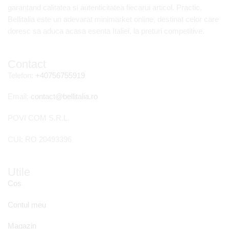
garantand calitatea si autenticitatea fiecarui articol. Practic,
Bellitalia este un adevarat minimarket online, destinat celor care
doresc sa aduca acasa esenta Italiei, la preturi competitive.
Contact
Telefon:
+40756755919
Email:
contact@bellitalia.ro
POVI COM S.R.L.
CUI: RO 20493396
Utile
Cos
Contul meu
Magazin