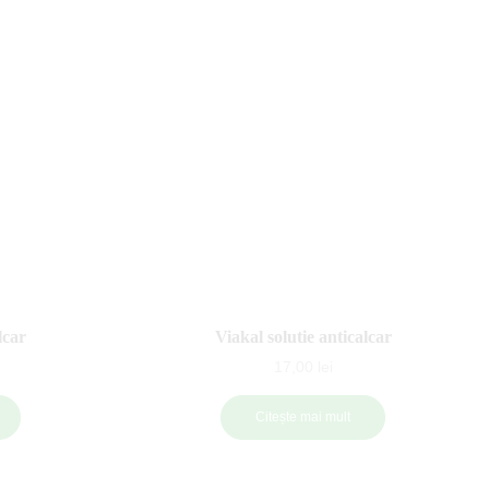
lcar
Viakal solutie anticalcar
17,00
lei
Citește mai mult