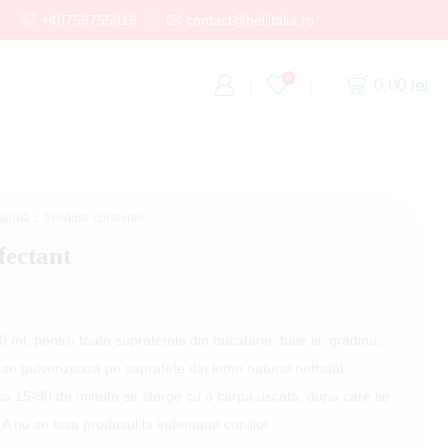
+40756755919
contact@bellitalia.ro
C
0
0,00
lei
agină
Produse curatenie
fectant
ml, pentru toate suprafetele din bucatarie, baie si gradina,
Nu se pulverizeaza pe suprafete din lemn natural netratat,
irca 15-30 de minute se sterge cu o carpa uscata, dupa care se
 A nu se lasa produsul la indemana copiilor.