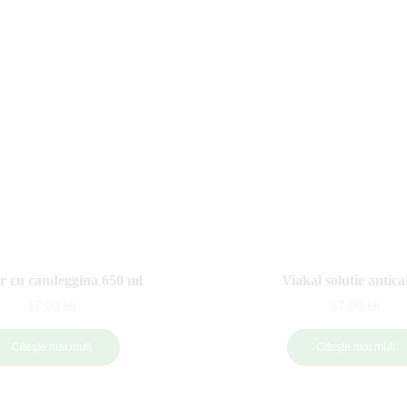
r cu candeggina 650 ml
Viakal solutie antica
17,00
lei
17,00
lei
Citește mai mult
Citește mai mult