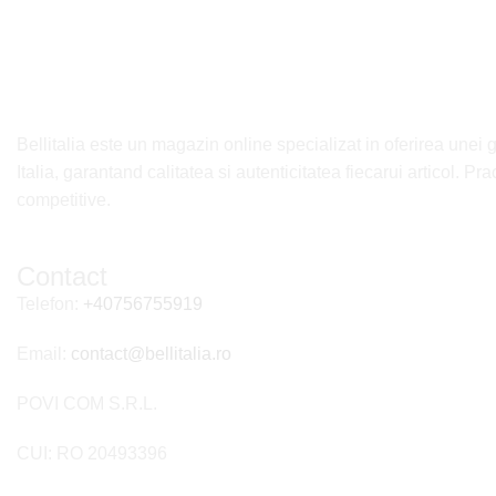
Bellitalia este un magazin online specializat in oferirea unei 
Italia, garantand calitatea si autenticitatea fiecarui articol. P
competitive.
Contact
Telefon:
+40756755919
Email:
contact@bellitalia.ro
POVI COM S.R.L.
CUI: RO 20493396