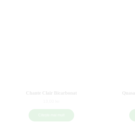
Chante Clair Bicarbonat
Quasa
13,00
lei
Citește mai mult