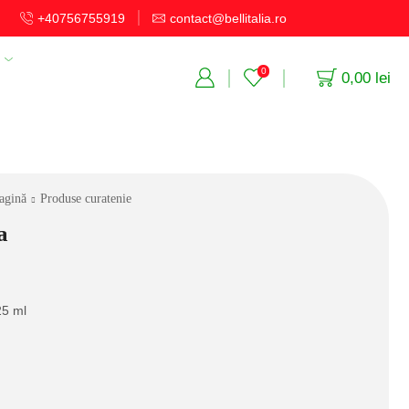
+40756755919
contact@bellitalia.ro
C
0
0,00
lei
agină
Produse curatenie
a
25 ml