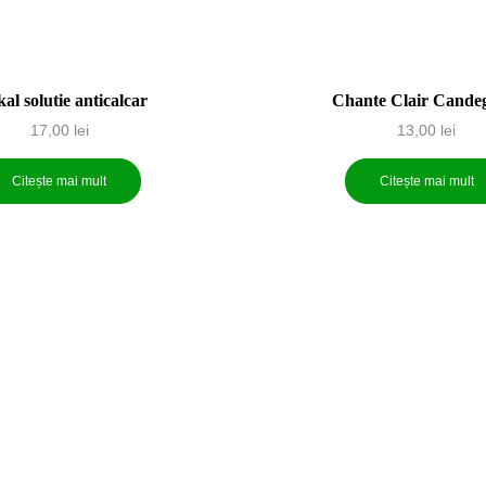
al solutie anticalcar
Chante Clair Cande
17,00
lei
13,00
lei
Citește mai mult
Citește mai mult