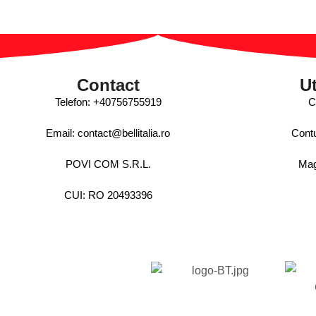
Contact
Ut
Telefon:
+40756755919
C
Email:
contact@bellitalia.ro
Cont
POVI COM S.R.L.
Mag
CUI: RO 20493396