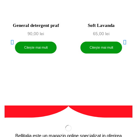
General detergent praf
Soft Lavanda
90,00
lei
65,00
lei
Citește mai mult
Citește mai mult
Bellitalia este un magazin online specializat in oferirea