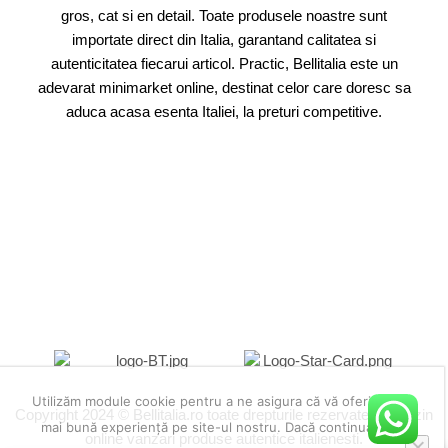
gros, cat si en detail. Toate produsele noastre sunt
importate direct din Italia, garantand calitatea si
autenticitatea fiecarui articol. Practic, Bellitalia este un
adevarat minimarket online, destinat celor care doresc sa
aduca acasa esenta Italiei, la preturi competitive.
Utilizăm module cookie pentru a ne asigura că vă oferim cea
Copyright 2024 © Bellitalia.ro toate drepturile rezervate. Magazin
mai bună experiență pe site-ul nostru. Dacă continuați să
online vanzari produse autentice italienesti.